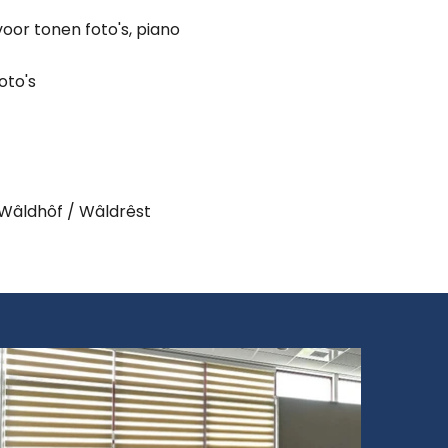
oor tonen foto's, piano
oto's
s Wâldhôf / Wâldrêst