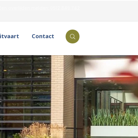
Een overlijden melden: 0512 849 742
itvaart
Contact