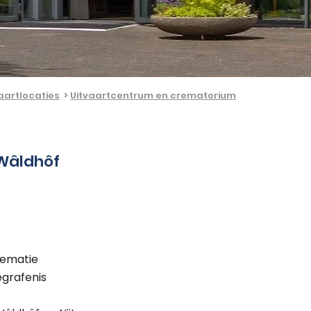
aartlocaties
>
Uitvaartcentrum en crematorium
Wâldhôf
rematie
egrafenis